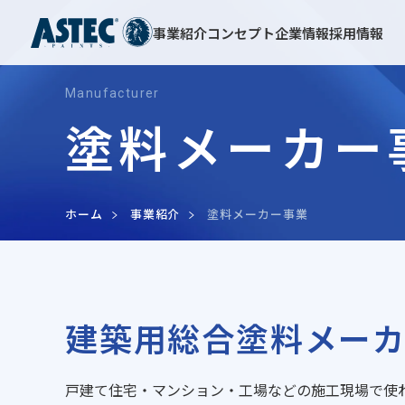
事業紹介
コンセプト
企業情報
採用情報
Manufacturer
塗料メーカー
代表挨拶
新卒採用
理念
キャリア採用
工場修繕営業支援事業
塗料メーカー
元請け住宅塗装支援事業
会社概要
沿革
アパート・マンション
外装リフォーム支援事業
アパート・マンション
ホーム
事業紹介
塗料メーカー事業
建築用総合塗料メー
戸建て住宅・マンション・工場などの施工現場で使